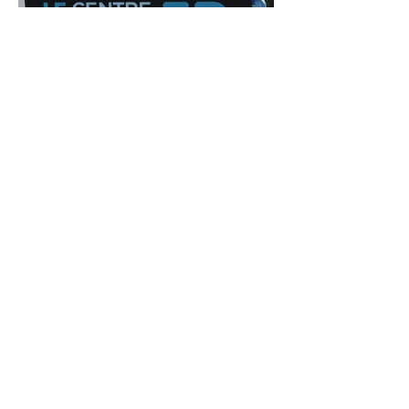
Previous
Next
Creabudz
creabudz@gmail.com
819-695-2685
3-2268 rue des Prospecteurs
Sherbrooke, J1H 0N5
Quebec, Canada