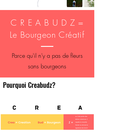
C R E A B U D Z =
Le Bourgeon Créatif
Parce qu'il n'y a pas de fleurs
sans bourgeons
Pourquoi Creabudz?