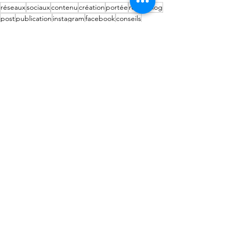
réseaux
sociaux
contenu
création
portée
reach
blog
post
publication
instagram
facebook
conseils
followers
creabudz
Comments
Write a comment...